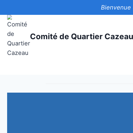
Aller
Bienvenue 
au
contenu
Comité de Quartier Cazea