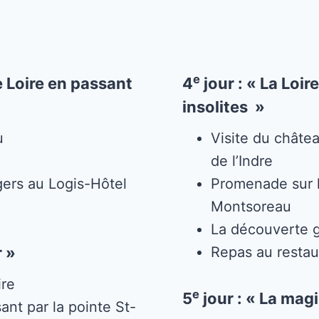
e
e Loire en passant
4
jour : « La Loir
insolites »
u
Visite du châte
de l’Indre
gers au Logis-Hôtel
Promenade sur l
Montsoreau
La découverte 
r »
Repas au restau
ire
e
5
jour : « La mag
nt par la pointe St-