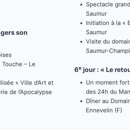
Spectacle grand
Saumur
Initiation à la «
ngers son
Saumur
Visite du domai
Saumur-Champi
oises
a Touche – Le
e
6
jour : « Le ret
Un moment fort :
lisée « Ville d’Art et
des 24h du Ma
serie de l’Apocalypse
Dîner au Domai
Ennevelin (F)