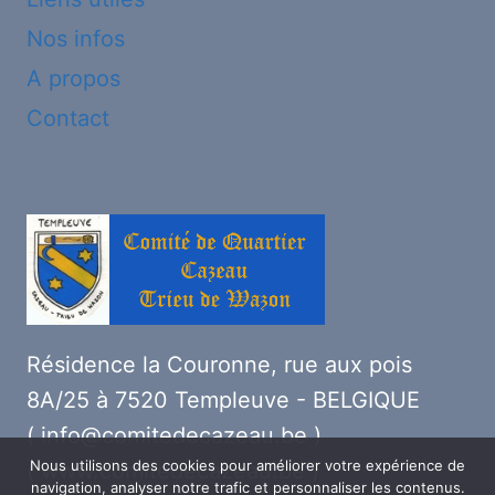
Nos infos
A propos
Contact
Résidence la Couronne, rue aux pois
8A/25 à 7520 Templeuve - BELGIQUE
( info@comitedecazeau.be )
Nous utilisons des cookies pour améliorer votre expérience de
( www.comitedecazeau.be )
navigation, analyser notre trafic et personnaliser les contenus.