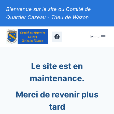
Aller
Bienvenue sur le site du Comité de
au
Quartier Cazeau - Trieu de Wazon
contenu
Menu
Le site est en
maintenance.
Merci de revenir plus
tard